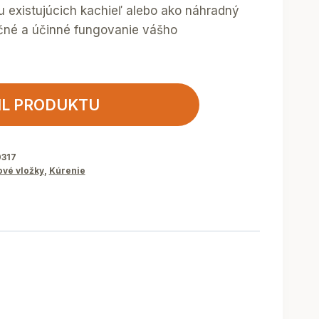
u existujúcich kachieľ alebo ako náhradný
čné a účinné fungovanie vášho
IL PRODUKTU
0317
vé vložky
,
Kúrenie