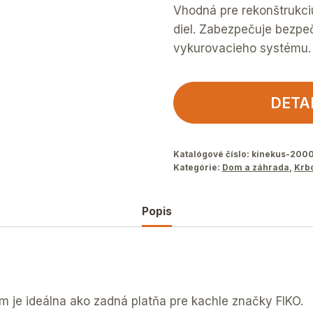
Vhodná pre rekonštrukci
diel. Zabezpečuje bezpe
vykurovacieho systému.
DETA
Katalógové číslo:
kinekus-200
Kategórie:
Dom a záhrada
,
Krbo
Popis
 je ideálna ako zadná platňa pre kachle značky FIKO.