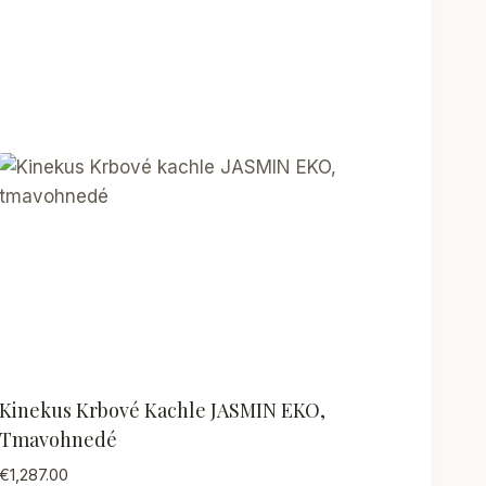
Kinekus Krbové Kachle JASMIN EKO,
Tmavohnedé
€
1,287.00