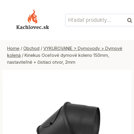
Skip
to
Hľadať:
content
Vyh
Home
/
Obchod
/
VYKUROVANIE > Dymovody > Dymové
kolená
/
Kinekus Oceľové dymové koleno 150mm,
nastaviteľné + čistiaci otvor, 2mm