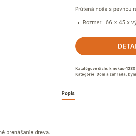
Prútená noša s pevnou r
Rozmer: 66 x 45 x v
DETA
Katalógové číslo:
kinekus-1280
Kategórie:
Dom a záhrada
,
Dym
Popis
né prenášanie dreva.