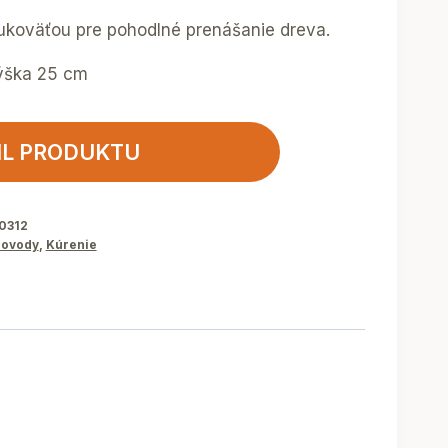
ukoväťou pre pohodlné prenášanie dreva.
ýška 25 cm
IL PRODUKTU
0312
ovody
,
Kúrenie