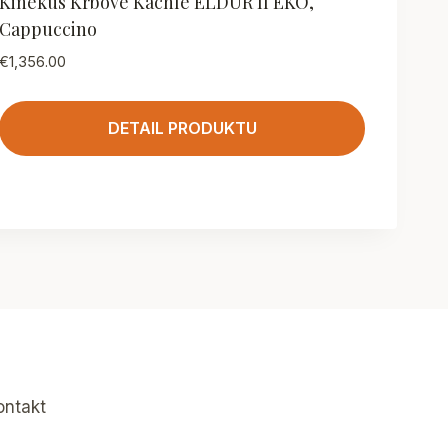
Kinekus Krbové Kachle ELDUR II EKO,
Cappuccino
€
1,356.00
DETAIL PRODUKTU
ontakt