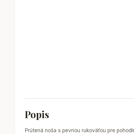
Popis
Prútená noša s pevnou rukoväťou pre pohodl