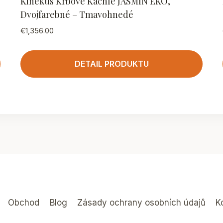
Kinekus Krbové Kachle JASMIN EKO,
Dvojfarebné – Tmavohnedé
€
1,356.00
DETAIL PRODUKTU
Obchod
Blog
Zásady ochrany osobních údajů
K