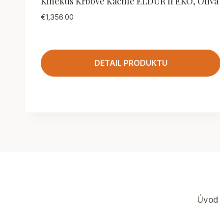
Kinekus Krbové Kachle ELDUR II EKO, Oliva
€
1,356.00
DETAIL PRODUKTU
Úvod