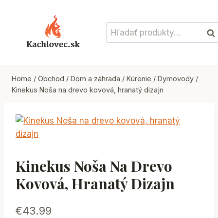
Skip
to
Hľadať:
content
Vyh
Home
/
Obchod
/
Dom a záhrada
/
Kúrenie
/
Dymovody
/
Kinekus Noša na drevo kovová, hranatý dizajn
Kinekus Noša Na Drevo
Kovová, Hranatý Dizajn
€
43.99