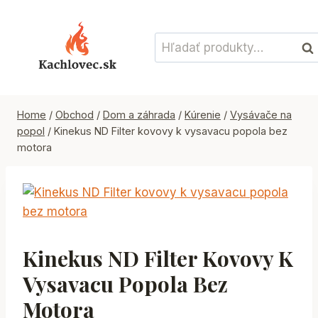
Skip
to
Hľadať:
content
Vyh
Home
/
Obchod
/
Dom a záhrada
/
Kúrenie
/
Vysávače na
popol
/
Kinekus ND Filter kovovy k vysavacu popola bez
motora
Kinekus ND Filter Kovovy K
Vysavacu Popola Bez
Motora