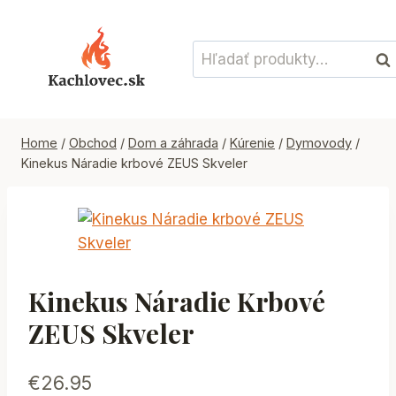
Skip
to
Hľadať:
content
Vyh
Home
/
Obchod
/
Dom a záhrada
/
Kúrenie
/
Dymovody
/
Kinekus Náradie krbové ZEUS Skveler
Kinekus Náradie Krbové
ZEUS Skveler
€
26.95