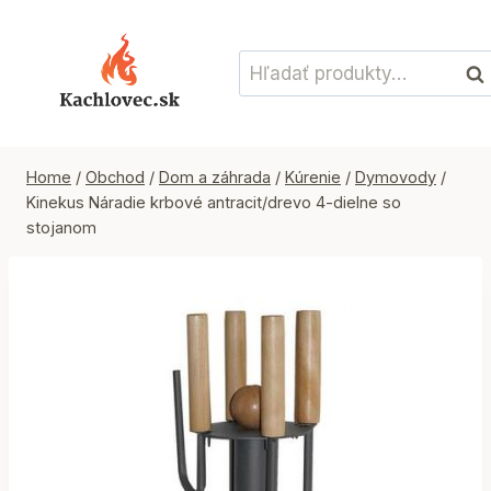
Skip
to
Hľadať:
content
Vyh
Home
/
Obchod
/
Dom a záhrada
/
Kúrenie
/
Dymovody
/
Kinekus Náradie krbové antracit/drevo 4-dielne so
stojanom