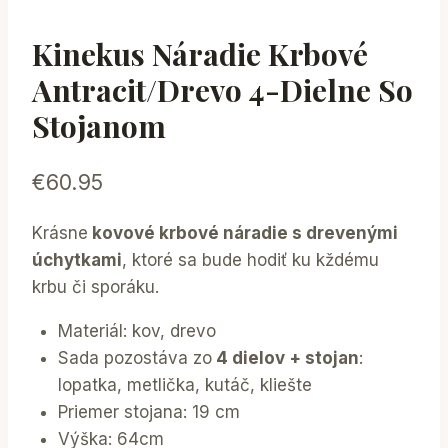
Kinekus Náradie Krbové
Antracit/drevo 4-Dielne So
Stojanom
€
60.95
Krásne
kovové krbové náradie s drevenými
úchytkami
, ktoré sa bude hodiť ku kždému
krbu či sporáku.
Materiál: kov, drevo
Sada pozostáva zo
4 dielov + stojan
:
lopatka, metlička, kutáč, kliešte
Priemer stojana: 19 cm
Výška: 64cm