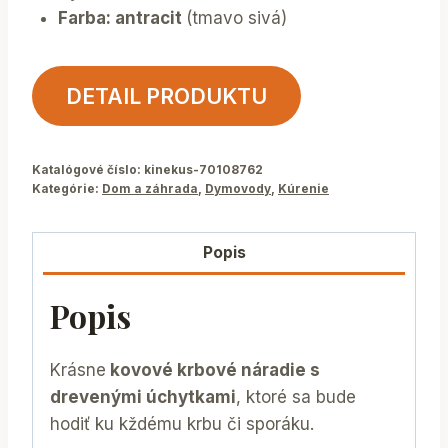
Farba: antracit
(tmavo sivá)
DETAIL PRODUKTU
Katalógové číslo:
kinekus-70108762
Kategórie:
Dom a záhrada
,
Dymovody
,
Kúrenie
Popis
Popis
Krásne
kovové krbové náradie s
drevenými úchytkami
, ktoré sa bude
hodiť ku kždému krbu či sporáku.