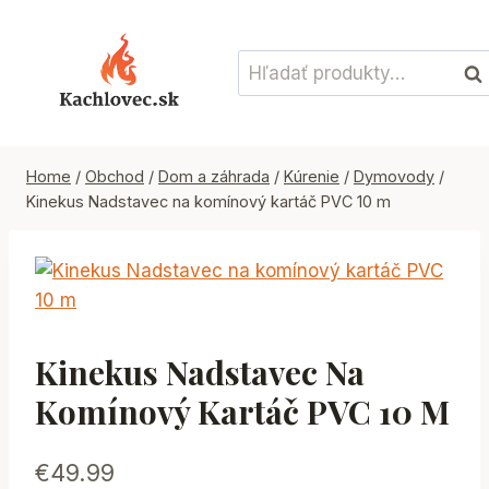
Skip
to
Hľadať:
content
Vyh
Home
/
Obchod
/
Dom a záhrada
/
Kúrenie
/
Dymovody
/
Kinekus Nadstavec na komínový kartáč PVC 10 m
Kinekus Nadstavec Na
Komínový Kartáč PVC 10 M
€
49.99