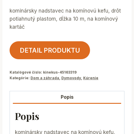
kominársky nadstavec na komínovú kefu, drôt
potiahnutý plastom, dĺžka 10 m, na komínový
kartáč
DETAIL PRODUKTU
Katalógové číslo:
kinekus-45163319
Kategórie:
Dom a záhrada
,
Dymovody
,
Kúrenie
Popis
Popis
kominársky nadstavec na komínovú kefu,