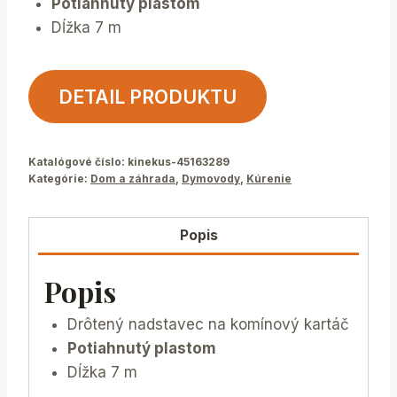
Potiahnutý plastom
Dĺžka 7 m
DETAIL PRODUKTU
Katalógové číslo:
kinekus-45163289
Kategórie:
Dom a záhrada
,
Dymovody
,
Kúrenie
Popis
Popis
Drôtený nadstavec na komínový kartáč
Potiahnutý plastom
Dĺžka 7 m