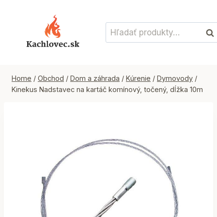
Skip
to
Hľadať:
content
Vyh
Home
/
Obchod
/
Dom a záhrada
/
Kúrenie
/
Dymovody
/
Kinekus Nadstavec na kartáč komínový, točený, dĺžka 10m