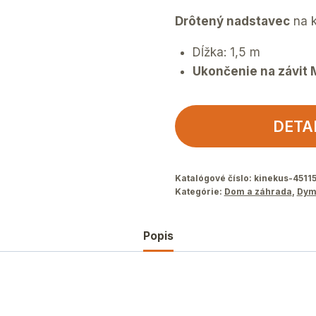
Drôtený nadstavec
na k
Dĺžka: 1,5 m
Ukončenie na závit 
DETA
Katalógové číslo:
kinekus-4511
Kategórie:
Dom a záhrada
,
Dym
Popis