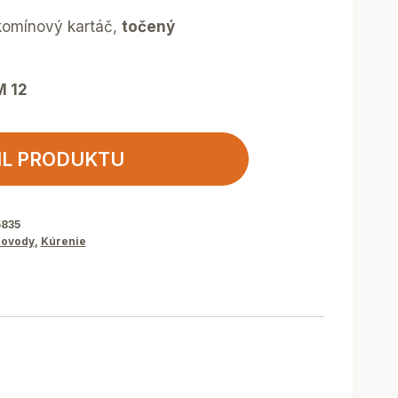
omínový kartáč,
točený
M 12
IL PRODUKTU
5835
ovody
,
Kúrenie