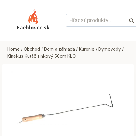
Skip
to
Hľadať:
content
Vyh
Home
/
Obchod
/
Dom a záhrada
/
Kúrenie
/
Dymovody
/
Kinekus Kutáč zinkový 50cm KLC