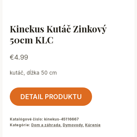
Kinekus Kutáč Zinkový
50cm KLC
€
4.99
kutáč, dĺžka 50 cm
DETAIL PRODUKTU
Katalógové číslo:
kinekus-45116667
Kategórie:
Dom a záhrada
,
Dymovody
,
Kúrenie