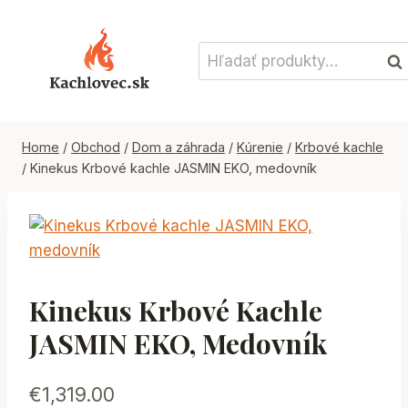
Skip
to
Hľadať:
content
Vyh
Home
/
Obchod
/
Dom a záhrada
/
Kúrenie
/
Krbové kachle
/
Kinekus Krbové kachle JASMIN EKO, medovník
Kinekus Krbové Kachle
JASMIN EKO, Medovník
€
1,319.00