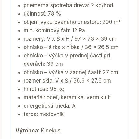
priemerná spotreba dreva: 2 kg/hod.
účinnosť: 78 %
objem vykurovaného priestoru: 200 m³
min. komínový ťah: 12 Pa
rozmery: V x Š x H / 97 x 73 x 39 cm
ohnisko – šírka x hĺbka / 36 x 26,5 cm
ohnisko – výška v prednej časti pri
dverách: 39 cm
ohnisko – výška v zadnej časti: 27 cm
rozmer skla: V x Š / 36,6 x 27,6 cm
hmotnosť: 98 kg
materiál: oceľ, keramika, vermikulit
energetická trieda: A
farba: medovník
Výrobca:
Kinekus