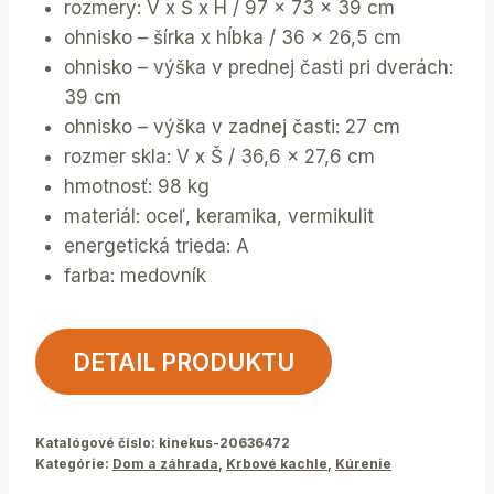
rozmery: V x Š x H / 97 x 73 x 39 cm
ohnisko – šírka x hĺbka / 36 x 26,5 cm
ohnisko – výška v prednej časti pri dverách:
39 cm
ohnisko – výška v zadnej časti: 27 cm
rozmer skla: V x Š / 36,6 x 27,6 cm
hmotnosť: 98 kg
materiál: oceľ, keramika, vermikulit
energetická trieda: A
farba: medovník
DETAIL PRODUKTU
Katalógové číslo:
kinekus-20636472
Kategórie:
Dom a záhrada
,
Krbové kachle
,
Kúrenie