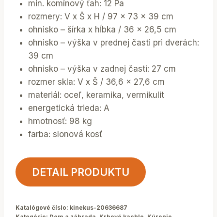
min. komínový ťah: 12 Pa
rozmery: V x Š x H / 97 x 73 x 39 cm
ohnisko – šírka x hĺbka / 36 x 26,5 cm
ohnisko – výška v prednej časti pri dverách:
39 cm
ohnisko – výška v zadnej časti: 27 cm
rozmer skla: V x Š / 36,6 x 27,6 cm
materiál: oceľ, keramika, vermikulit
energetická trieda: A
hmotnosť: 98 kg
farba: slonová kosť
DETAIL PRODUKTU
Katalógové číslo:
kinekus-20636687
Kategórie:
Dom a záhrada
,
Krbové kachle
,
Kúrenie