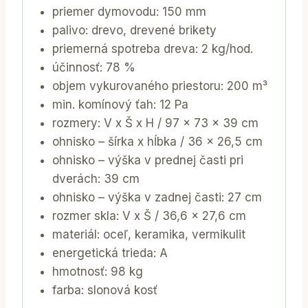
priemer dymovodu: 150 mm
palivo: drevo, drevené brikety
priemerná spotreba dreva: 2 kg/hod.
účinnosť: 78 %
objem vykurovaného priestoru: 200 m³
min. komínový ťah: 12 Pa
rozmery: V x Š x H / 97 x 73 x 39 cm
ohnisko – šírka x hĺbka / 36 x 26,5 cm
ohnisko – výška v prednej časti pri
dverách: 39 cm
ohnisko – výška v zadnej časti: 27 cm
rozmer skla: V x Š / 36,6 x 27,6 cm
materiál: oceľ, keramika, vermikulit
energetická trieda: A
hmotnosť: 98 kg
farba: slonová kosť