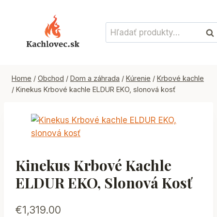
Skip
to
Hľadať:
content
Vyh
Home
/
Obchod
/
Dom a záhrada
/
Kúrenie
/
Krbové kachle
/
Kinekus Krbové kachle ELDUR EKO, slonová kosť
Kinekus Krbové Kachle
ELDUR EKO, Slonová Kosť
€
1,319.00