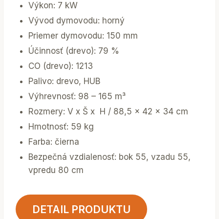
Výkon: 7 kW
Vývod dymovodu: horný
Priemer dymovodu: 150 mm
Účinnosť (drevo): 79 %
CO (drevo): 1213
Palivo: drevo, HUB
Výhrevnosť: 98 – 165 m³
Rozmery: V x Š x H / 88,5 x 42 x 34 cm
Hmotnosť: 59 kg
Farba: čierna
Bezpečná vzdialenosť: bok 55, vzadu 55,
vpredu 80 cm
DETAIL PRODUKTU