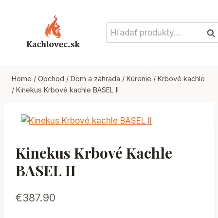
Skip
to
Hľadať:
content
Vyh
Home
/
Obchod
/
Dom a záhrada
/
Kúrenie
/
Krbové kachle
/
Kinekus Krbové kachle BASEL II
Kinekus Krbové Kachle
BASEL II
€
387.90