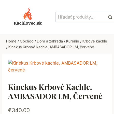
Skip
to
Hľadať:
content
Vyh
Home
/
Obchod
/
Dom a záhrada
/
Kúrenie
/
Krbové kachle
/
Kinekus Krbové kachle, AMBASADOR LM, červené
Kinekus Krbové Kachle,
AMBASADOR LM, Červené
€
340.00