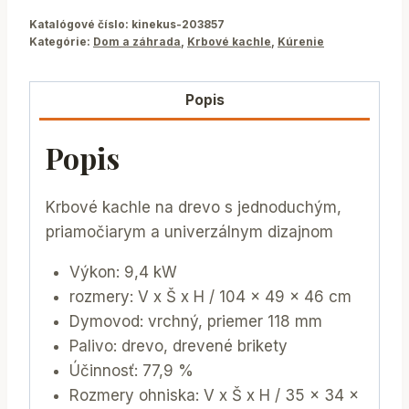
Katalógové číslo:
kinekus-203857
Kategórie:
Dom a záhrada
,
Krbové kachle
,
Kúrenie
Popis
Popis
Krbové kachle na drevo s jednoduchým,
priamočiarym a univerzálnym dizajnom
Výkon: 9,4 kW
rozmery: V x Š x H / 104 x 49 x 46 cm
Dymovod: vrchný, priemer 118 mm
Palivo: drevo, drevené brikety
Účinnosť: 77,9 %
Rozmery ohniska: V x Š x H / 35 x 34 x