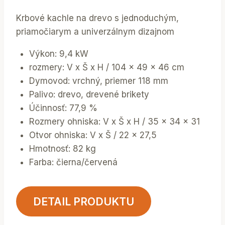
Krbové kachle na drevo s jednoduchým,
priamočiarym a univerzálnym dizajnom
Výkon: 9,4 kW
rozmery: V x Š x H / 104 x 49 x 46 cm
Dymovod: vrchný, priemer 118 mm
Palivo: drevo, drevené brikety
Účinnosť: 77,9 %
Rozmery ohniska: V x Š x H / 35 x 34 x 31
Otvor ohniska: V x Š / 22 x 27,5
Hmotnosť: 82 kg
Farba: čierna/červená
DETAIL PRODUKTU