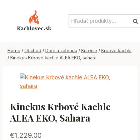
Skip
to
Hľadať:
content
Vyh
Home
/
Obchod
/
Dom a záhrada
/
Kúrenie
/
Krbové kachle
/
Kinekus Krbové kachle ALEA EKO, sahara
Kinekus Krbové Kachle
ALEA EKO, Sahara
€
1,229.00