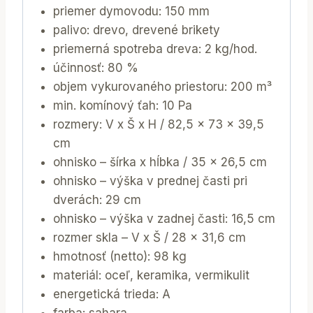
priemer dymovodu: 150 mm
palivo: drevo, drevené brikety
priemerná spotreba dreva: 2 kg/hod.
účinnosť: 80 %
objem vykurovaného priestoru: 200 m³
min. komínový ťah: 10 Pa
rozmery: V x Š x H / 82,5 x 73 x 39,5
cm
ohnisko – šírka x hĺbka / 35 x 26,5 cm
ohnisko – výška v prednej časti pri
dverách: 29 cm
ohnisko – výška v zadnej časti: 16,5 cm
rozmer skla – V x Š / 28 x 31,6 cm
hmotnosť (netto): 98 kg
materiál: oceľ, keramika, vermikulit
energetická trieda: A
farba: sahara