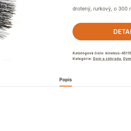
drotený, rurkový, o 300 
DETA
Katalógové číslo:
kinekus-4511
Kategórie:
Dom a záhrada
,
Dym
Popis