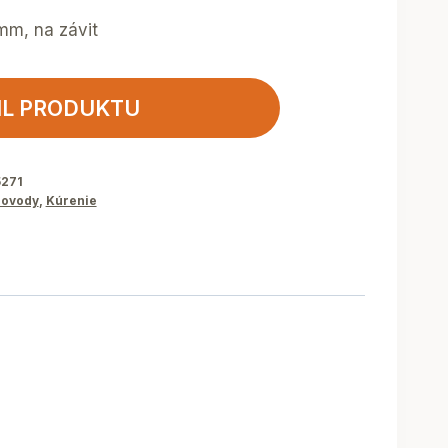
mm, na závit
IL PRODUKTU
5271
ovody
,
Kúrenie