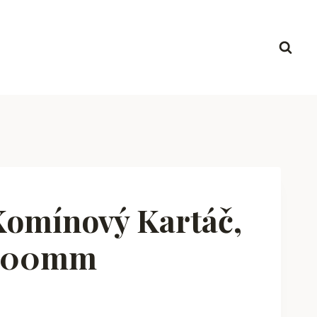
Komínový Kartáč,
 300mm