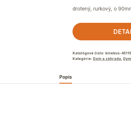
drotený, rurkový, o 90mm
DETA
Katalógové číslo:
kinekus-4511
Kategórie:
Dom a záhrada
,
Dym
Popis