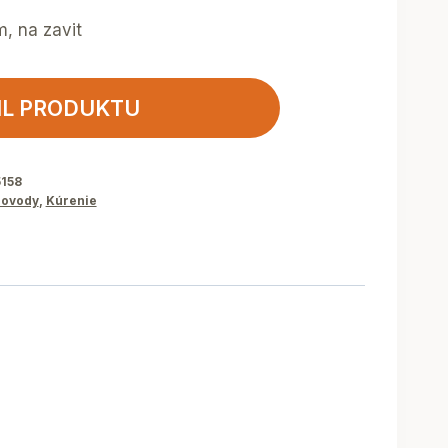
, na zavit
IL PRODUKTU
5158
ovody
,
Kúrenie