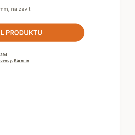
mm, na zavit
IL PRODUKTU
5394
ovody
,
Kúrenie