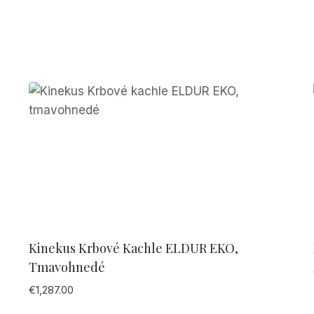
Kinekus Krbové Kachle ELDUR EKO,
Tmavohnedé
€
1,287.00