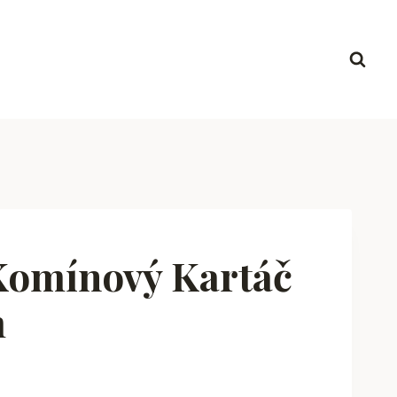
Komínový Kartáč
m