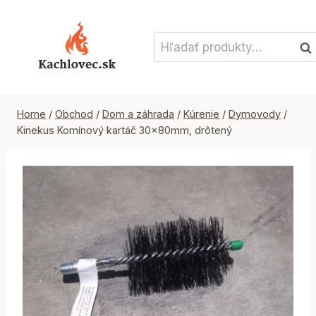
Skip
to
Hľadať:
content
Vyh
Home
/
Obchod
/
Dom a záhrada
/
Kúrenie
/
Dymovody
/
Kinekus Komínový kartáč 30x80mm, drôtený