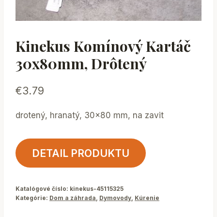
Kinekus Komínový Kartáč
30x80mm, Drôtený
€
3.79
drotený, hranatý, 30×80 mm, na zavit
DETAIL PRODUKTU
Katalógové číslo:
kinekus-45115325
Kategórie:
Dom a záhrada
,
Dymovody
,
Kúrenie