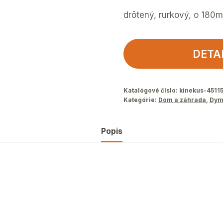
drôtený, rurkový, o 180m
DETA
Katalógové číslo:
kinekus-4511
Kategórie:
Dom a záhrada
,
Dym
Popis