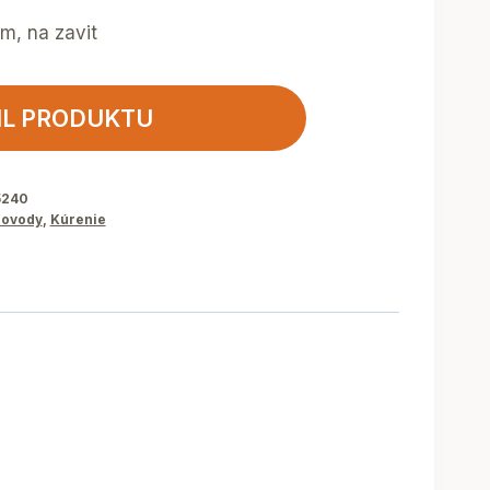
m, na zavit
IL PRODUKTU
5240
ovody
,
Kúrenie