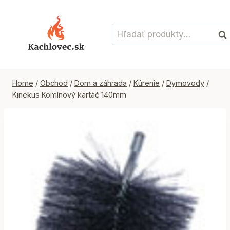
Skip
to
Hľadať:
content
Vyh
Home
/
Obchod
/
Dom a záhrada
/
Kúrenie
/
Dymovody
/
Kinekus Komínový kartáč 140mm