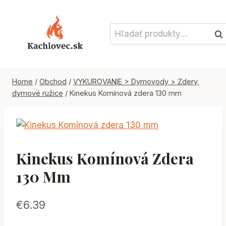
Skip
to
Hľadať:
content
Vyh
Home
/
Obchod
/
VYKUROVANIE > Dymovody > Zdery,
dymové ružice
/
Kinekus Komínová zdera 130 mm
Kinekus Komínová Zdera
130 Mm
€
6.39