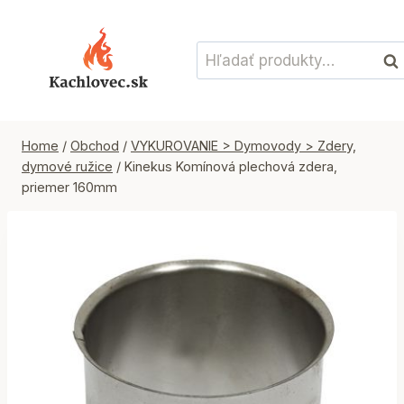
Skip
to
Hľadať:
content
Vyh
Home
/
Obchod
/
VYKUROVANIE > Dymovody > Zdery,
dymové ružice
/
Kinekus Komínová plechová zdera,
priemer 160mm