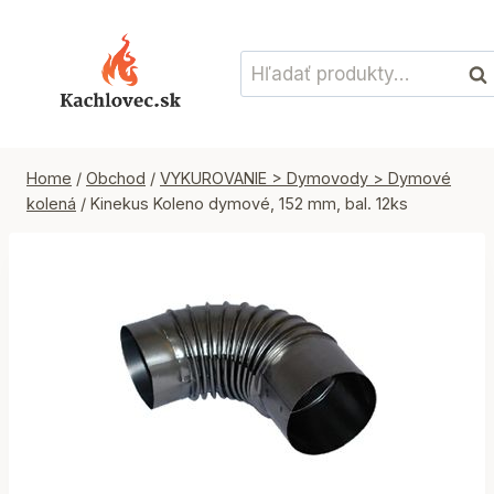
Skip
to
Hľadať:
content
Vyh
Home
/
Obchod
/
VYKUROVANIE > Dymovody > Dymové
kolená
/
Kinekus Koleno dymové, 152 mm, bal. 12ks