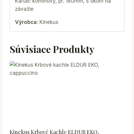
Kartáč komínový, pr. 180mm, s okom na
závažie
Výrobca:
Kinekus
Súvisiace Produkty
Kinekus Krbové Kachle ELDUR EKO,