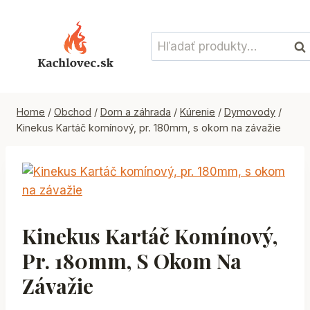
Skip
to
Hľadať:
content
Vyh
Home
/
Obchod
/
Dom a záhrada
/
Kúrenie
/
Dymovody
/
Kinekus Kartáč komínový, pr. 180mm, s okom na závažie
Kinekus Kartáč Komínový,
Pr. 180mm, S Okom Na
Závažie