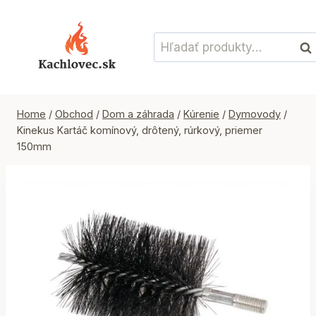
Skip
to
Hľadať:
content
Vyh
Home
/
Obchod
/
Dom a záhrada
/
Kúrenie
/
Dymovody
/
Kinekus Kartáč komínový, drôtený, rúrkový, priemer
150mm