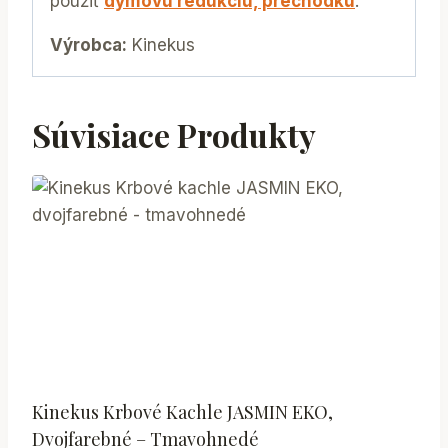
použiť
dymovú redukciu, prechodku
.
Výrobca:
Kinekus
Súvisiace Produkty
Kinekus Krbové Kachle JASMIN EKO,
Dvojfarebné – Tmavohnedé