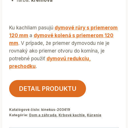
farba:
krémová
Ku kachliam pasujú
dymové rúry s priemerom
120 mm
a
dymové kolená s priemerom 120
mm
. V prípade, že priemer dymovodu nie je
rovnaký ako priemer otvoru do komína, je
potrebné použiť
dymovú redukciu,
prechodku
.
DETAIL PRODUKTU
Katalógové číslo:
kinekus-203419
Kategórie:
Dom a záhrada
,
Krbové kachle
,
Kúrenie