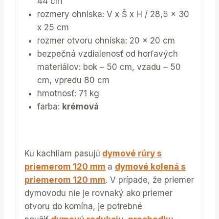
44 cm
rozmery ohniska: V x Š x H / 28,5 x 30
x 25 cm
rozmer otvoru ohniska: 20 x 20 cm
bezpečná vzdialenosť od horľavých
materiálov: bok – 50 cm, vzadu – 50
cm, vpredu 80 cm
hmotnosť: 71 kg
farba:
krémová
Ku kachliam pasujú
dymové rúry s
priemerom 120 mm
a
dymové kolená s
priemerom 120 mm
. V prípade, že priemer
dymovodu nie je rovnaký ako priemer
otvoru do komína, je potrebné