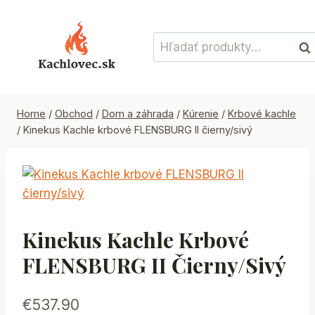
Skip
to
Hľadať:
content
Vyh
Home
/
Obchod
/
Dom a záhrada
/
Kúrenie
/
Krbové kachle
/
Kinekus Kachle krbové FLENSBURG II čierny/sivý
Kinekus Kachle Krbové
FLENSBURG II Čierny/sivý
€
537.90