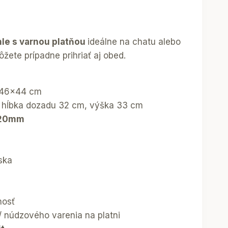
le s varnou platňou
ideálne na chatu alebo
žete prípadne prihriať aj obed.
x46x44 cm
, hĺbka dozadu 32 cm, výška 33 cm
20mm
ska
nosť
/ núdzového varenia na platni