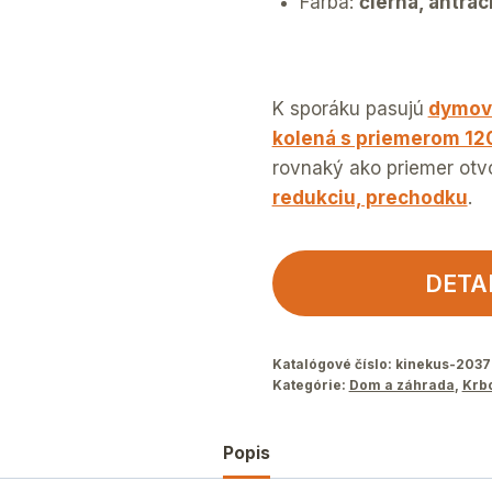
Farba:
čierna, antrac
K sporáku pasujú
dymové
kolená s priemerom 1
rovnaký ako priemer otv
redukciu, prechodku
.
DETA
Katalógové číslo:
kinekus-2037
Kategórie:
Dom a záhrada
,
Krb
Popis