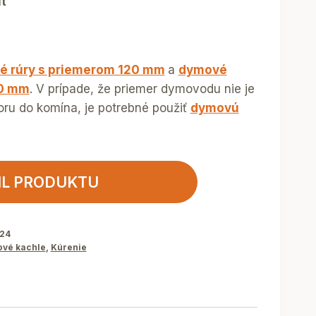
it
 rúry s priemerom 120 mm
a
dymové
20 mm
. V prípade, že priemer dymovodu nie je
oru do komína, je potrebné použiť
dymovú
IL PRODUKTU
24
ové kachle
,
Kúrenie