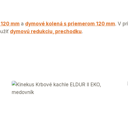
m 120 mm
a
dymové kolená s priemerom 120 mm
. V p
oužiť
dymovú redukciu, prechodku
.