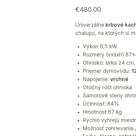
€
480.00
Univerzálne
krbové kach
chalupu, na ktorých si mô
Výkon 6,5 kW
Rozmery (vxšxh) 87
Ohnisko: šírka 24 cm
Priemer dymovodu:
1
Napojenie:
vrchné
Otočný rošt ohniska
Šamotové steny ohni
Účinnosť: 84%
Hmotnosť 67 kg
Rýchlo vyhrejú miest
Možnosť zohrievania 