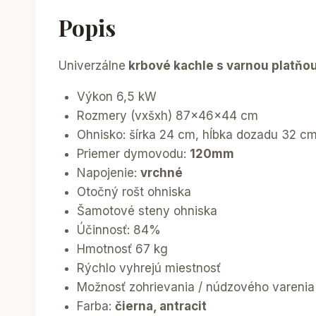
Popis
Univerzálne
krbové kachle s varnou platňo
Výkon 6,5 kW
Rozmery (vxšxh) 87x46x44 cm
Ohnisko: šírka 24 cm, hĺbka dozadu 32 c
Priemer dymovodu:
120mm
Napojenie:
vrchné
Otočný rošt ohniska
Šamotové steny ohniska
Účinnosť: 84%
Hmotnosť 67 kg
Rýchlo vyhrejú miestnosť
Možnosť zohrievania / núdzového varenia 
Farba:
čierna, antracit