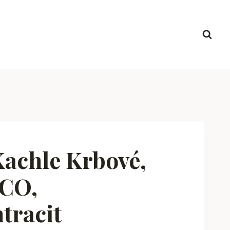
achle Krbové,
ECO,
tracit