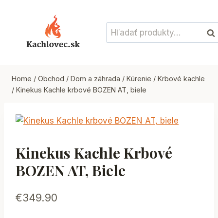
Skip
to
Hľadať:
content
Vyh
Home
/
Obchod
/
Dom a záhrada
/
Kúrenie
/
Krbové kachle
/
Kinekus Kachle krbové BOZEN AT, biele
Kinekus Kachle Krbové
BOZEN AT, Biele
€
349.90