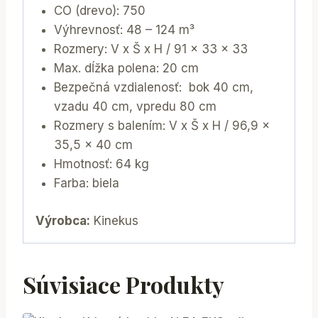
CO (drevo): 750
Výhrevnosť: 48 – 124 m³
Rozmery: V x Š x H / 91 x 33 x 33
Max. dĺžka polena: 20 cm
Bezpečná vzdialenosť: bok 40 cm,
vzadu 40 cm, vpredu 80 cm
Rozmery s balením: V x Š x H / 96,9 x
35,5 x 40 cm
Hmotnosť: 64 kg
Farba: biela
Výrobca:
Kinekus
Súvisiace Produkty