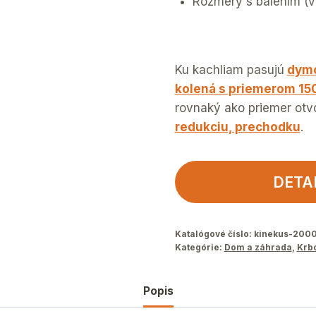
Rozmery s balením (v
Ku kachliam pasujú
dymo
kolená s priemerom 1
rovnaký ako priemer otv
redukciu, prechodku
.
DETA
Katalógové číslo:
kinekus-200
Kategórie:
Dom a záhrada
,
Krb
Popis