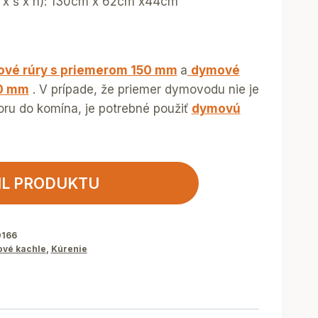
 x š x h): 130cm x 62cm x44cm
vé rúry s priemerom 150 mm
a
dymové
50 mm
. V prípade, že priemer dymovodu nie je
oru do komína, je potrebné použiť
dymovú
IL PRODUKTU
0166
ové kachle
,
Kúrenie