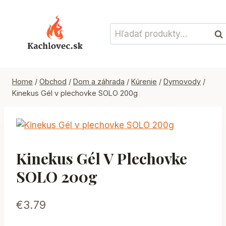
Skip
to
Hľadať:
content
Vyh
Home
/
Obchod
/
Dom a záhrada
/
Kúrenie
/
Dymovody
/
Kinekus Gél v plechovke SOLO 200g
Kinekus Gél V Plechovke
SOLO 200g
€
3.79