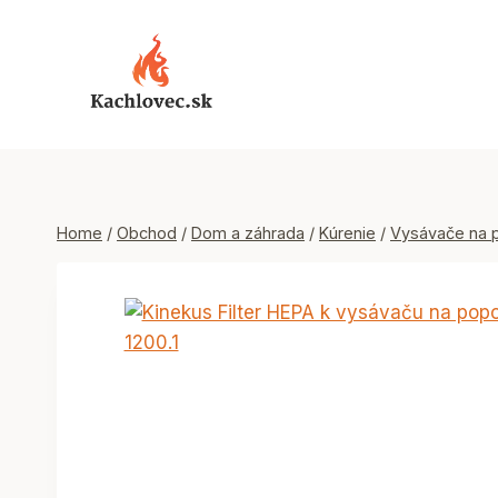
Skip
to
content
Home
/
Obchod
/
Dom a záhrada
/
Kúrenie
/
Vysávače na 