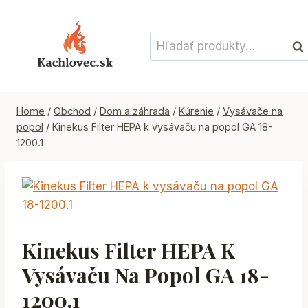
Skip
to
Hľadať:
content
Vyh
Home
/
Obchod
/
Dom a záhrada
/
Kúrenie
/
Vysávače na
popol
/
Kinekus Filter HEPA k vysávaču na popol GA 18-
1200.1
Kinekus Filter HEPA K
Vysávaču Na Popol GA 18-
1200.1