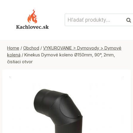
Skip
to
Hľadať:
content
Vyh
Home
/
Obchod
/
VYKUROVANIE > Dymovody > Dymové
kolená
/
Kinekus Dymové koleno Ø150mm, 90°, 2mm,
čistiaci otvor