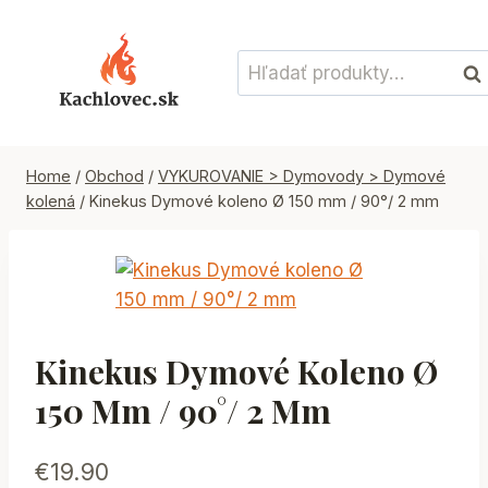
Skip
to
Hľadať:
content
Vyh
Home
/
Obchod
/
VYKUROVANIE > Dymovody > Dymové
kolená
/
Kinekus Dymové koleno Ø 150 mm / 90°/ 2 mm
Kinekus Dymové Koleno Ø
150 Mm / 90°/ 2 Mm
€
19.90