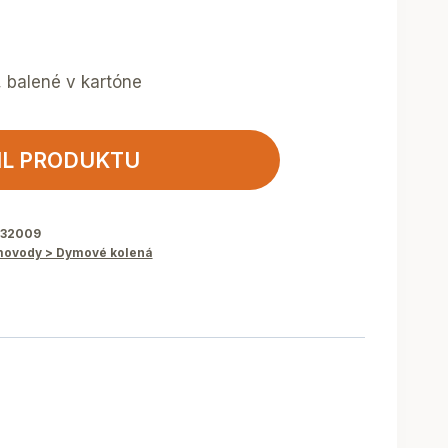
, balené v kartóne
IL PRODUKTU
832009
ovody > Dymové kolená