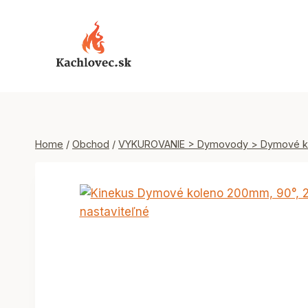
Skip
to
content
Home
/
Obchod
/
VYKUROVANIE > Dymovody > Dymové k