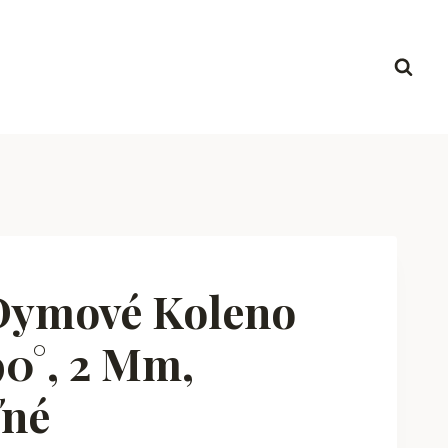
Dymové Koleno
0°, 2 Mm,
ľné