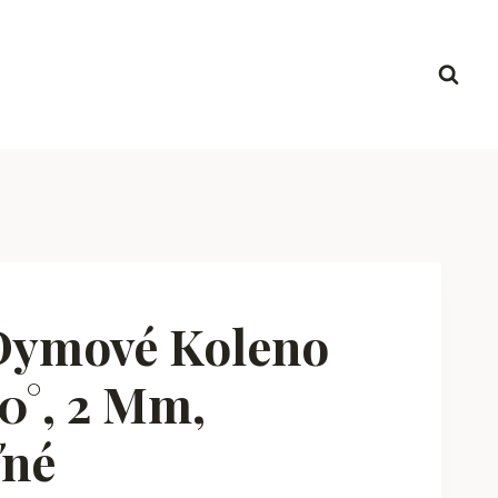
Dymové Koleno
0°, 2 Mm,
ľné