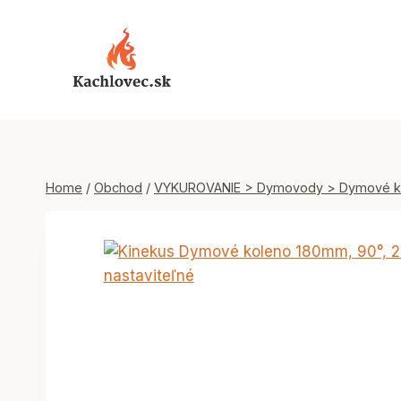
Skip
to
content
Home
/
Obchod
/
VYKUROVANIE > Dymovody > Dymové k