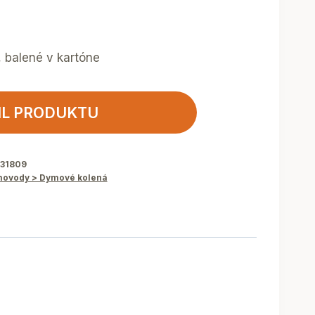
, balené v kartóne
IL PRODUKTU
831809
ovody > Dymové kolená