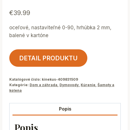
€
39.99
oceľové, nastaviteľné 0-90, hrhúbka 2 mm,
balené v kartóne
DETAIL PRODUKTU
Katalógové číslo:
kinekus-409831509
Kategórie:
Dom a záhrada
,
Dymovody
,
Kúrenie
,
Šamoty a
kolena
Popis
Popis