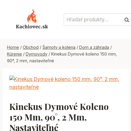
Skip
to
Hľadať:
content
Vyh
Home
/
Obchod
/
Šamoty a kolena
/
Dom a záhrada
/
Kúrenie
/
Dymovody
/
Kinekus Dymové koleno 150 mm,
90°, 2 mm, nastaviteľné
Kinekus Dymové Koleno
150 Mm, 90°, 2 Mm,
Nastaviteľné