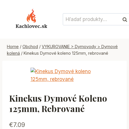
Skip
to
Hľadať:
content
Vyh
Home
/
Obchod
/
VYKUROVANIE > Dymovody > Dymové
kolená
/
Kinekus Dymové koleno 125mm, rebrované
Kinekus Dymové Koleno
125mm, Rebrované
€
7.09