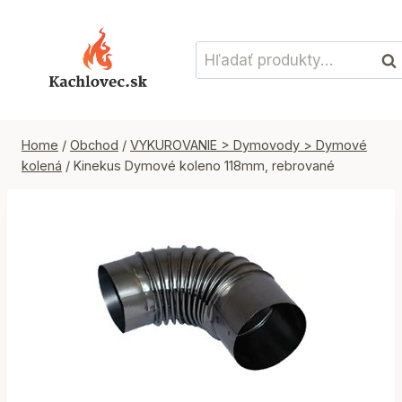
Skip
to
Hľadať:
content
Vyh
Home
/
Obchod
/
VYKUROVANIE > Dymovody > Dymové
kolená
/
Kinekus Dymové koleno 118mm, rebrované