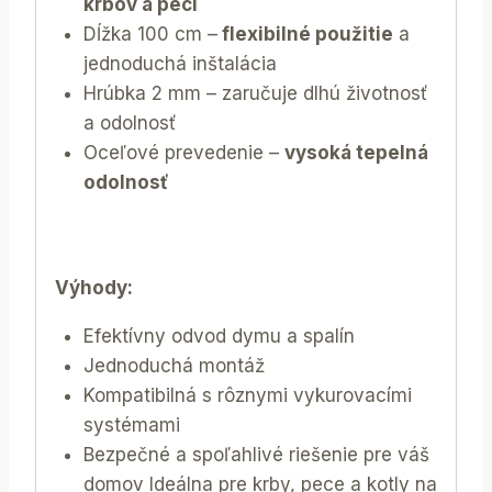
krbov a pecí
Dĺžka 100 cm –
flexibilné použitie
a
jednoduchá inštalácia
Hrúbka 2 mm – zaručuje dlhú životnosť
a odolnosť
Oceľové prevedenie –
vysoká tepelná
odolnosť
Výhody:
Efektívny odvod dymu a spalín
Jednoduchá montáž
Kompatibilná s rôznymi vykurovacími
systémami
Bezpečné a spoľahlivé riešenie pre váš
domov Ideálna pre krby, pece a kotly na