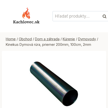
Skip
to
Hľadať:
content
Vyh
Home
/
Obchod
/
Dom a záhrada
/
Kúrenie
/
Dymovody
/
Kinekus Dymová rúra, priemer 200mm, 100cm, 2mm