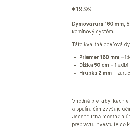
€
19.99
Dymová rúra 160 mm, 
komínový systém.
Táto kvalitná oceľová d
Priemer 160 mm
– id
Dĺžka 50 cm
– flexibil
Hrúbka 2 mm
– zaru
Vhodná pre krby, kachle
a spalín, čím zvyšuje ú
Jednoduchá montáž a úd
prepravu. Investujte do 