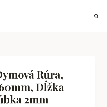
Dymová Rúra,
160mm, Dĺžka
rúbka 2mm