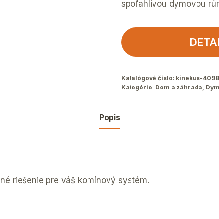
spoľahlivou dymovou rúr
DETA
Katalógové číslo:
kinekus-4098
Kategórie:
Dom a záhrada
,
Dym
Popis
né riešenie pre váš komínový systém.