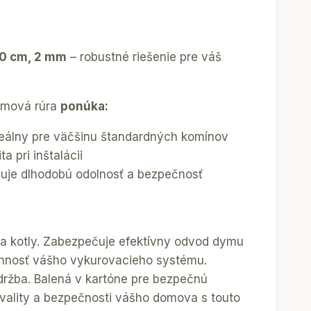
50 cm, 2 mm
– robustné riešenie pre váš
ymová rúra
ponúka:
eálny pre väčšinu štandardných komínov
ita pri inštalácii
čuje dlhodobú odolnosť a bezpečnosť
 a kotly. Zabezpečuje efektívny odvod dymu
činnosť vášho vykurovacieho systému.
ržba. Balená v kartóne pre bezpečnú
kvality a bezpečnosti vášho domova s touto