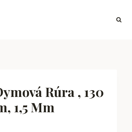
ymová Rúra , 130
m, 1,5 Mm