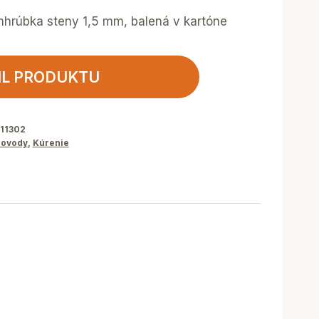
hrúbka steny 1,5 mm, balená v kartóne
IL PRODUKTU
11302
ovody
,
Kúrenie