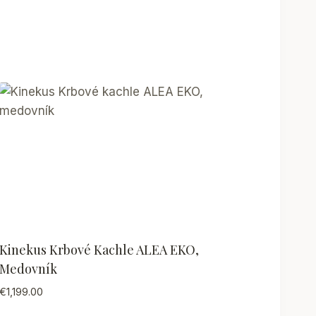
Kinekus Krbové Kachle ALEA EKO,
Medovník
€
1,199.00