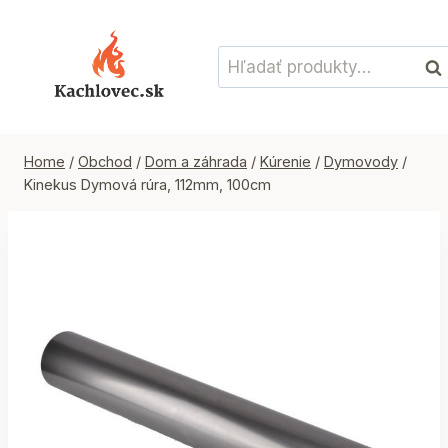
Skip
to
Hľadať:
content
Vyh
Home
/
Obchod
/
Dom a záhrada
/
Kúrenie
/
Dymovody
/
Kinekus Dymová rúra, 112mm, 100cm