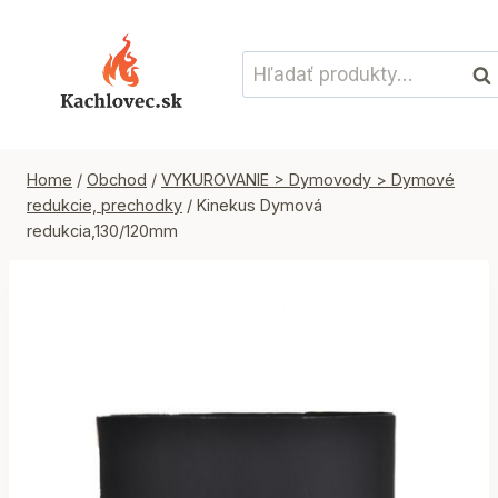
Skip
to
Hľadať:
content
Vyh
Home
/
Obchod
/
VYKUROVANIE > Dymovody > Dymové
redukcie, prechodky
/
Kinekus Dymová
redukcia,130/120mm