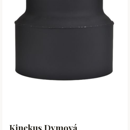
Kinekus Dymová