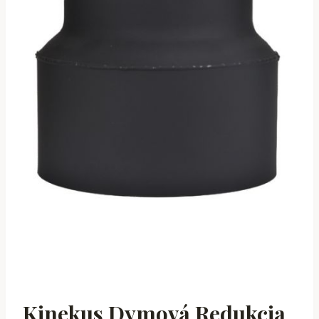
Kinekus Dymová Redukcia