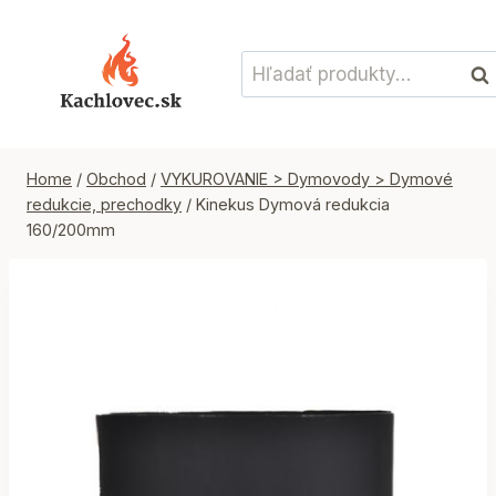
Skip
to
Hľadať:
content
Vyh
Home
/
Obchod
/
VYKUROVANIE > Dymovody > Dymové
redukcie, prechodky
/
Kinekus Dymová redukcia
160/200mm