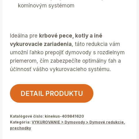
komínovým systémom
Ideálna pre
krbové pece, kotly a iné
vykurovacie zariadenia
, táto redukcia vám
umožní ľahko prepojiť dymovody s rozdielnym
priemerom, čím zabezpečíte optimálny ťah a
účinnosť vášho vykurovacieho systému.
DETAIL PRODUKTU
Katalógové číslo:
kinekus-409841620
Kategória:
VYKUROVANIE > Dymovody > Dymové redukcie,
prechodky