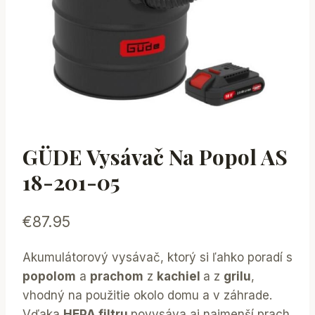
GÜDE Vysávač Na Popol AS
18-201-05
€
87.95
Akumulátorový vysávač, ktorý si ľahko poradí s
popolom
a
prachom
z
kachiel
a z
grilu
,
vhodný na použitie okolo domu a v záhrade.
Vďaka
HEPA filtru
povysáva aj najmenší prach