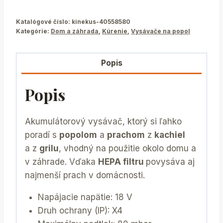
Katalógové číslo:
kinekus-40558580
Kategórie:
Dom a záhrada
,
Kúrenie
,
Vysávače na popol
Popis
Popis
Akumulátorový vysávač, ktorý si ľahko
poradí s
popolom
a
prachom
z
kachiel
a z
grilu
, vhodný na použitie okolo domu a
v záhrade. Vďaka
HEPA filtru
povysáva aj
najmenší prach v domácnosti.
Napájacie napätie: 18 V
Druh ochrany (IP): X4