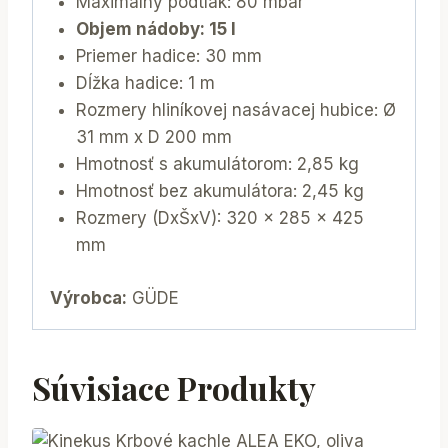
Maximálny podtlak: 80 mbar
Objem nádoby: 15 l
Priemer hadice: 30 mm
Dĺžka hadice: 1 m
Rozmery hliníkovej nasávacej hubice: Ø
31 mm x D 200 mm
Hmotnosť s akumulátorom: 2,85 kg
Hmotnosť bez akumulátora: 2,45 kg
Rozmery (DxŠxV): 320 x 285 x 425
mm
Výrobca:
GÜDE
Súvisiace Produkty